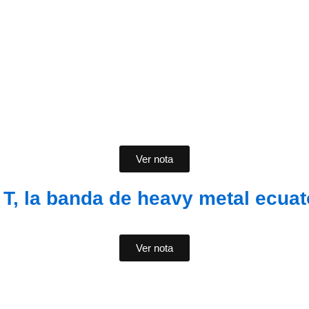
 pasión por la música y la comuni
Ver nota
 T, la banda de heavy metal ecuat
Ver nota
s, la emisora que te conecta con