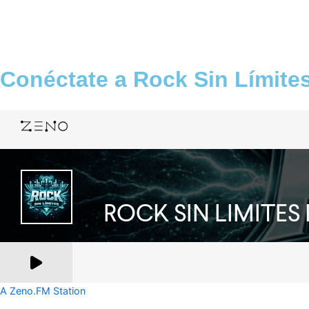
Conéctate a Rock Sin Límite
A Zeno.FM Station