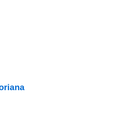
cación social
oriana
 la mejor música