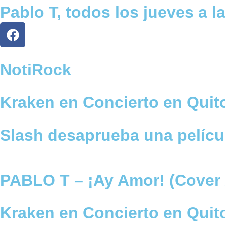
Pablo T, todos los jueves a l
F
a
c
e
NotiRock
b
o
Kraken en Concierto en Quit
o
k
Slash desaprueba una pelícu
PABLO T – ¡Ay Amor! (Cover 
Kraken en Concierto en Quit