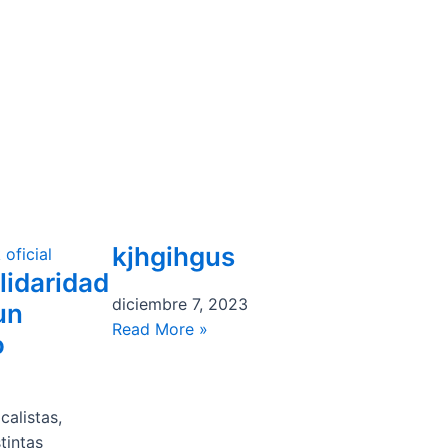
kjhgihgus
lidaridad
diciembre 7, 2023
un
Read More »
o
calistas,
tintas