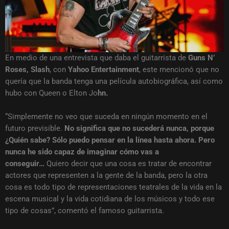
En medio de una entrevista que daba el guitarrista de
Guns N’
Roses, Slash
, con
Yahoo Entertainment
, este mencionó que no
quería que la banda tenga una película autobiográfica, así como
hubo con Queen o Elton Jo
hn.
“Simplemente no veo que suceda en ningún momento en el
futuro previsible.
No significa que no sucederá nunca, porque
¿Quién sabe? Sólo puedo pensar en la línea hasta ahora. Pero
nunca he sido capaz de imaginar cómo vas a
conseguir…
Quiero decir que una cosa es tratar de encontrar
actores que representen a la gente de la banda, pero la otra
cosa es todo tipo de representaciones teatrales de la vida en la
escena musical y la vida cotidiana de los músicos y todo ese
tipo de cosas”, comentó el famoso guitarrista.